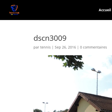
Accueil
dscn3009
par
tennis
|
Sep 26, 2016
|
0 commentaires