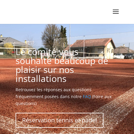
Le comité vous
souhaite beaucoup de
plaisir sur nos
installations
Retrouvez les réponses aux questions
fréquemment posées dans notre
FAQ
(Foire aux
questions)
Réservation tennis et padel