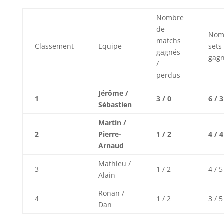
Nombre
de
Nom
matchs
Classement
Equipe
sets
gagnés
gagn
/
perdus
Jérôme /
1
3 / 0
6 / 3
Sébastien
Martin /
2
Pierre-
1 / 2
4 / 4
Arnaud
Mathieu /
3
1 / 2
4 / 5
Alain
Ronan /
4
1 / 2
3 / 5
Dan