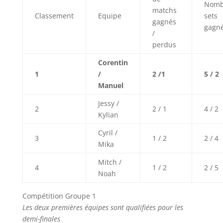
Nomb
matchs
Classement
Equipe
sets
gagnés
gagn
/
perdus
Corentin
1
/
2 /1
5 / 2
Manuel
Jessy /
2
2 / 1
4 / 2
Kylian
Cyril /
3
1 / 2
2 / 4
Mika
Mitch /
4
1 / 2
2 / 5
Noah
Compétition Groupe 1
Les deux premières équipes sont qualifiées pour les
demi-finales