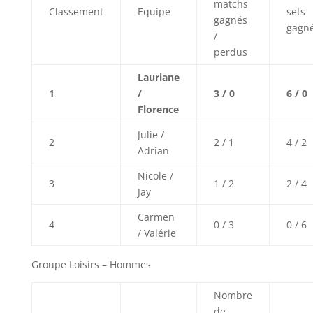
matchs
Classement
Equipe
sets
gagnés
gagn
/
perdus
Lauriane
1
/
3 / 0
6 / 0
Florence
Julie /
2
2 / 1
4 / 2
Adrian
Nicole /
3
1 / 2
2 / 4
Jay
Carmen
4
0 / 3
0 / 6
/ Valérie
Groupe Loisirs – Hommes
Nombre
de