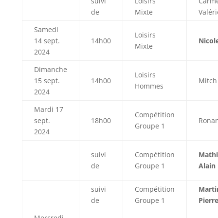
suivi
Loisirs
Carme
de
Mixte
Valéri
Samedi
Loisirs
14 sept.
14h00
Nicole
Mixte
2024
Dimanche
Loisirs
15 sept.
14h00
Mitch
Hommes
2024
Mardi 17
Compétition
sept.
18h00
Ronan
Groupe 1
2024
suivi
Compétition
Mathi
de
Groupe 1
Alain
suivi
Compétition
Marti
de
Groupe 1
Pierr
Mercredi