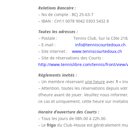
Relations Bancaire :
– No de compte : BCJ 25-63-7
– IBAN : CH11 0078 9042 0303 5432 8
Toutes les adresses :
– Postale : Tennis Club, Sur la Côte 218,
– E-mail :
info@tenniscourtedoux.ch
– Site internet :
www.tenniscourtedoux.ch
– Site de réservations des Courts :
http://www.tennislibre.com/tennis/front/view
Règlements invités :
– Un membre réservant
une heure
avec
1
« Inv
– Attention, toutes les réservations depuis vo
d’heure avant de jouer. Veuillez nous informer,
ce cas et uniquement, cette heure sur invitati
Horaire d’ouverture des Courts :
– Tous les jours de 08h.00 à 22h.00.
– Le
frigo
du Club-House est généralement mun