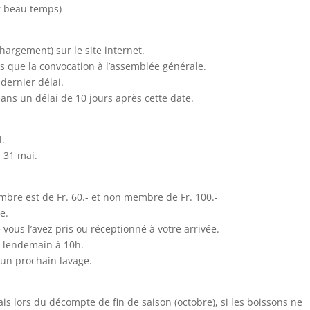
ar beau temps)
chargement) sur le site internet.
 que la convocation à l’assemblée générale.
 dernier délai.
ns un délai de 10 jours après cette date.
l.
 31 mai.
mbre est de Fr. 60.- et non membre de Fr. 100.-
e.
vous l’avez pris ou réceptionné à votre arrivée.
le lendemain à 10h.
 un prochain lavage.
ais lors du décompte de fin de saison (octobre), si les boissons ne