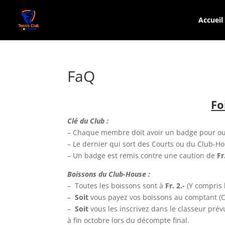
Accueil
FaQ
Fo
Clé du Club :
– Chaque membre doit avoir un badge pour ouvr
– Le dernier qui sort des Courts ou du Club-H
– Un badge est remis contre une caution de
Fr
Boissons du Club-House :
– Toutes les boissons sont à
Fr. 2.-
(Y compris 
–
Soit
vous payez vos boissons au comptant (C
–
Soit
vous les inscrivez dans le classeur prév
à fin octobre lors du décompte final.