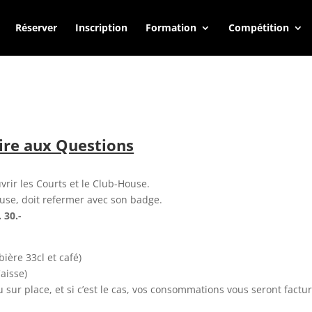
Réserver
Inscription
Formation
Compétition
ire aux Questions
ir les Courts et le Club-House.
ouse, doit refermer avec son badge.
. 30.-
bière 33cl et café)
aisse)
u sur place, et si c’est le cas, vos consommations vous seront factu