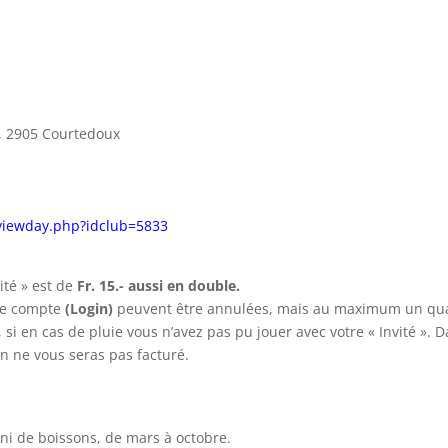
 2905 Courtedoux
/viewday.php?idclub=5833
ité » est de
Fr. 15.- aussi en
double.
tre compte
(Login)
peuvent être annulées, mais au maximum un qu
 si en cas de pluie vous n’avez pas pu jouer avec votre « Invité ». 
on ne vous seras pas facturé.
i de boissons, de mars à octobre.