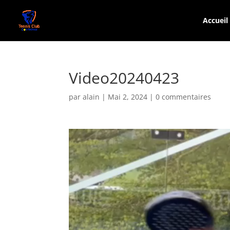
Accueil
Video20240423
par
alain
|
Mai 2, 2024
|
0 commentaires
Lecteur
vidéo